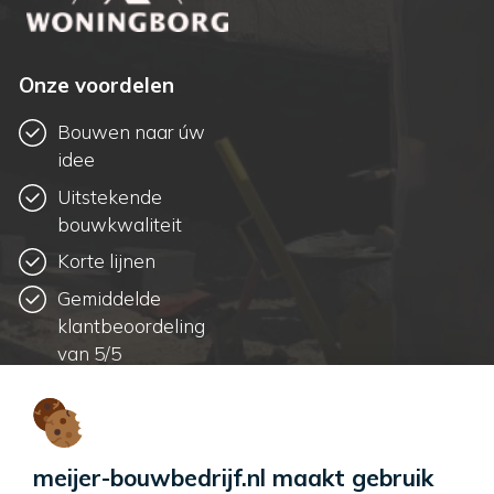
Onze voordelen
Bouwen naar úw
idee
Uitstekende
bouwkwaliteit
Korte lijnen
Gemiddelde
klantbeoordeling
van 5/5
Contactgegevens
T:
0184 711 218
meijer-bouwbedrijf.nl maakt gebruik