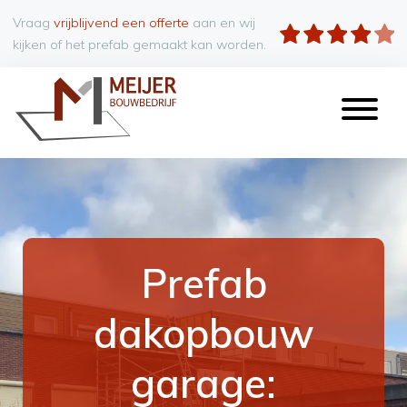
Vraag
vrijblijvend een offerte
aan en wij
kijken of het prefab gemaakt kan worden.
Prefab
dakopbouw
garage: