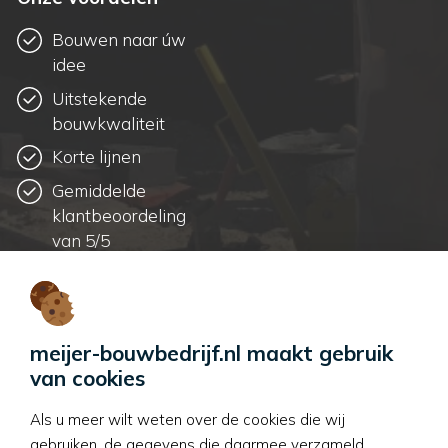
Bouwen naar úw
idee
Uitstekende
bouwkwaliteit
Korte lijnen
Gemiddelde
klantbeoordeling
van 5/5
Contactgegevens
T:
0184 711 218
meijer-bouwbedrijf.nl maakt gebruik
E:
kantoor@meijer-
van cookies
bouwbedrijf.nl
Als u meer wilt weten over de cookies die wij
gebruiken, de gegevens die daarmee verzameld