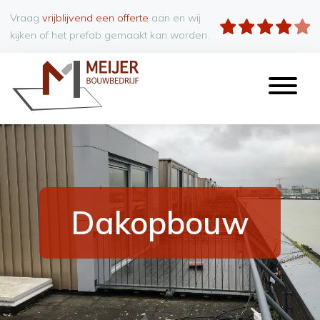
Vraag
vrijblijvend een offerte
aan en wij
kijken of het prefab gemaakt kan worden.
Dakopbouw