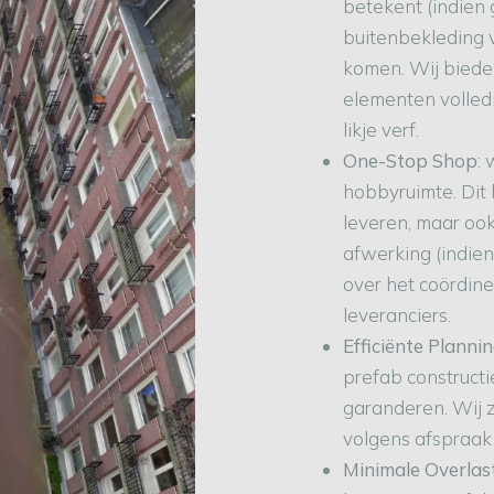
betekent (indien
buitenbekleding v
komen. Wij biede
elementen volled
likje verf.
One-Stop Shop
:
hobbyruimte. Dit 
leveren, maar ook
afwerking (indie
over het coördin
leveranciers.
Efficiënte Planni
prefab constructi
garanderen. Wij z
volgens afspraak
Minimale Overlas