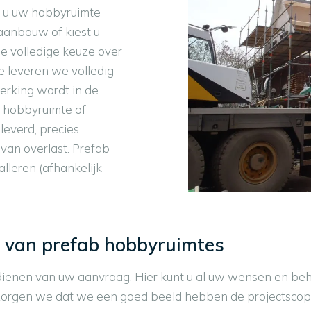
ar u uw hobbyruimte
 aanbouw of kiest u
de volledige keuze over
e leveren we volledig
erking wordt in de
w hobbyruimte of
leverd, precies
 van overlast. Prefab
lleren (afhankelijk
s van prefab hobbyruimtes
indienen van uw aanvraag. Hier kunt u al uw wensen en be
orgen we dat we een goed beeld hebben de projectscope