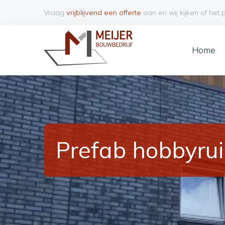
Vraag
vrijblijvend een offerte
aan en wij kijken of he
Home
Prefab hobbyru