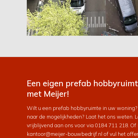
Een eigen prefab hobbyruimt
met Meijer!
Wilt u een prefab hobbyruimte in uw woning?
naar de mogelijkheden? Laat het ons weten. 
vrijblijvend aan ons voor via
0184 711 218
. Of
kantoor@meijer-bouwbedrijf.nl
of vul het
offe