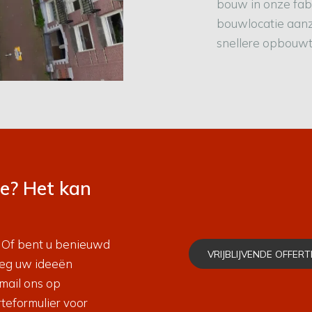
bouw in onze fabr
bouwlocatie aanzi
snellere opbouwt
e? Het kan
 Of bent u benieuwd
VRIJBLIJVENDE OFFE
Leg uw ideeën
 mail ons op
rteformulier voor