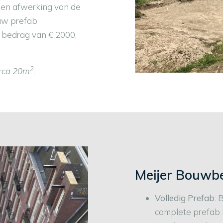
te en afwerking van de
 uw prefab
 bedrag van € 2000,
2
irca 20m
.
Meijer Bouwbe
Volledig Prefab
: 
complete prefab h