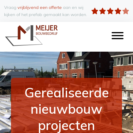
Vraag
vrijblijvend een offerte
aan en wij
kijken of het prefab gemaakt kan worden.
Gerealiseerde
nieuwbouw
projecten