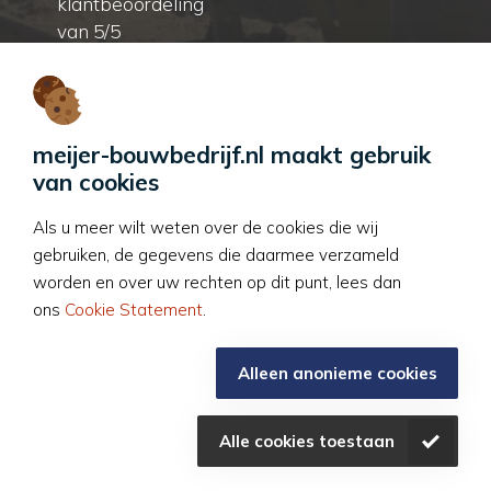
klantbeoordeling
van 5/5
Contactgegevens
T:
0184 711 218
meijer-bouwbedrijf.nl maakt gebruik
E:
kantoor@meijer-
van cookies
bouwbedrijf.nl
Als u meer wilt weten over de cookies die wij
gebruiken, de gegevens die daarmee verzameld
Lijsterweg 25-D
worden en over uw rechten op dit punt, lees dan
3362 BB Sliedrecht
ons
Cookie Statement
.
Alleen anonieme cookies
© Meijer Bouwbedrijf 2026. Alle rechten
voorbehouden.
Alle cookies toestaan
Disclaimer
Cookies
Privacybeleid